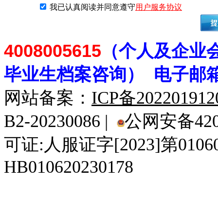
我已认真阅读并同意遵守
用户服务协议
4008005615
（个人及企业
毕业生档案
咨
询） 电子邮
网站备案：
ICP备20220191
B2-20230086 |
公网安备4201
可证:人服证字[2023]第010
HB010620230178
929人才网
929招聘网
南方人才网
919人才网
939人才网
520人才
92
联合人才网
联合招聘网
888人才网
163人才网
163招聘网
985人才网
21
同城招聘网
毕业生求职网
域名抢注网
招聘人才网
中国直聘网
中国人才招聘网
中
直聘招聘网
人才网
武汉人才网
520人才网
28人才网
最新招聘信息
最